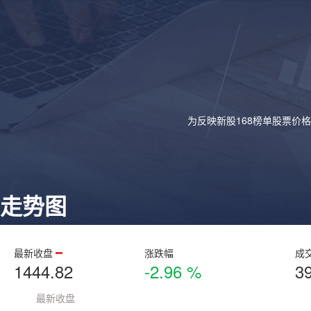
为反映新股168榜单股票价
走势图
最新收盘
涨跌幅
成
1444.82
-2.96 %
3