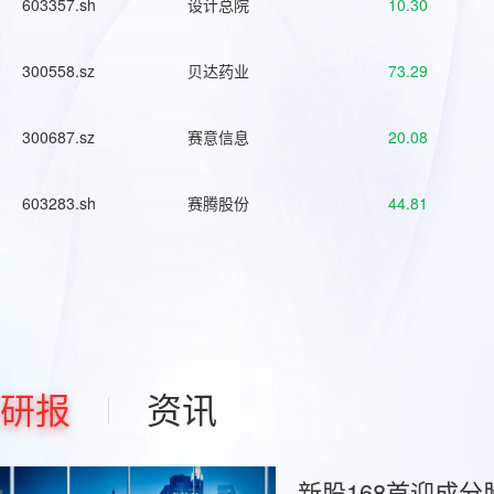
603357.sh
设计总院
10.30
300558.sz
贝达药业
73.29
300687.sz
赛意信息
20.08
603283.sh
赛腾股份
44.81
研报
资讯
新股168首迎成分