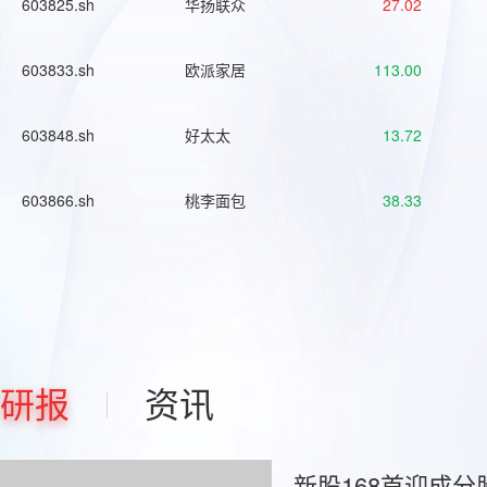
603825.sh
华扬联众
27.02
603833.sh
欧派家居
113.00
603848.sh
好太太
13.72
603866.sh
桃李面包
38.33
研报
资讯
新股168首迎成分