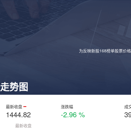
为反映新股168榜单股票价
走势图
最新收盘
涨跌幅
成
1444.82
-2.96 %
3