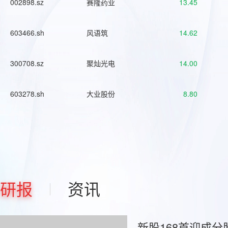
002898.sz
赛隆药业
13.45
603466.sh
风语筑
14.62
300708.sz
聚灿光电
14.00
603278.sh
大业股份
8.80
研报
资讯
新股168首迎成分