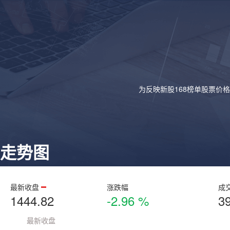
为反映新股168榜单股票价
走势图
最新收盘
涨跌幅
成
1444.82
-2.96 %
3