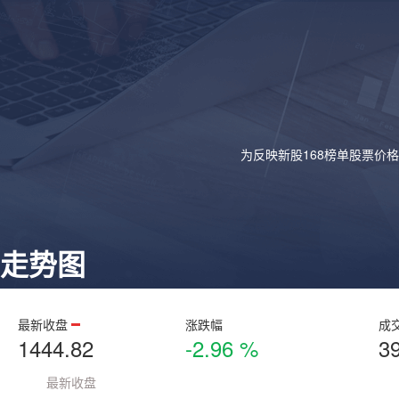
为反映新股168榜单股票价
走势图
最新收盘
涨跌幅
成
1444.82
-2.96 %
3