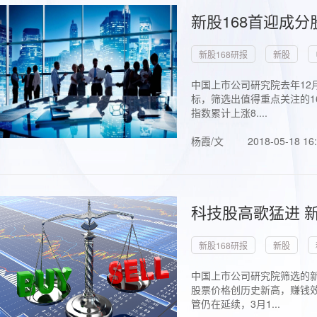
新股168首迎成分
新股168研报
新股
中国上市公司研究院去年12
标，筛选出值得重点关注的1
指数累计上涨8....
杨霞/文
2018-05-18 16
科技股高歌猛进 新
新股168研报
新股
中国上市公司研究院筛选的新
股票价格创历史新高，赚钱效
管仍在延续，3月1...