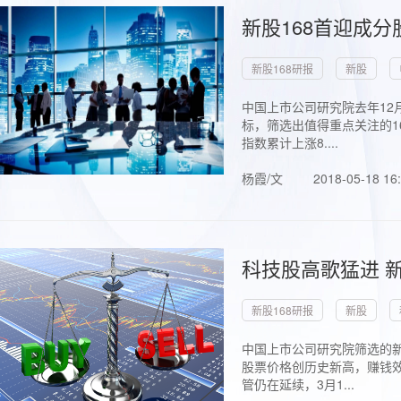
新股168首迎成分
新股168研报
新股
中国上市公司研究院去年12
标，筛选出值得重点关注的1
指数累计上涨8....
杨霞/文
2018-05-18 16
科技股高歌猛进 新
新股168研报
新股
中国上市公司研究院筛选的新
股票价格创历史新高，赚钱效
管仍在延续，3月1...