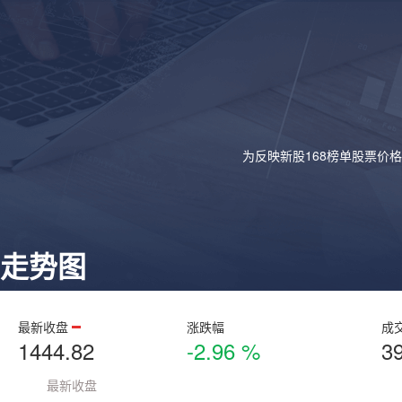
为反映新股168榜单股票价
走势图
最新收盘
涨跌幅
成
1444.82
-2.96 %
3