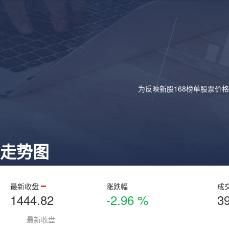
为反映新股168榜单股票价
走势图
最新收盘
涨跌幅
成
1444.82
-2.96 %
3