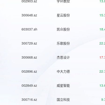
002903.sz
宇环数控
13.
300648.sz
星云股份
15.
603037.sh
凯众股份
18.
300729.sz
乐歌股份
22.
300668.sz
杰恩设计
17.
002896.sz
中大力德
22.
002849.sz
威星智能
13.
300716.sz
国立科技
9.