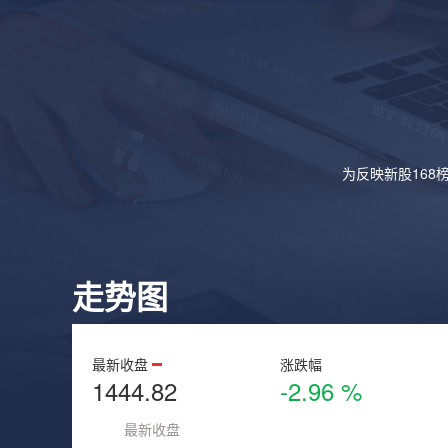
为反映新股168
走势图
最新收盘
涨跌幅
1444.82
-2.96 %