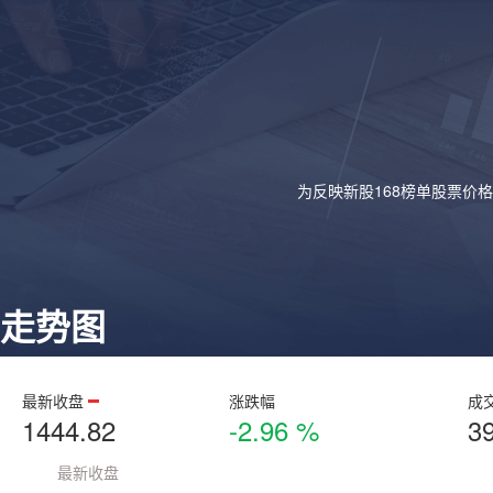
为反映新股168榜单股票价
走势图
最新收盘
涨跌幅
成
1444.82
-2.96 %
3