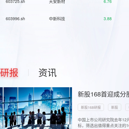
603725.sh
天安新材
6.76
603996.sh
中新科技
3.88
研报
资讯
新股168首迎成分
新股168研报
新股
中国上市公司研究院去年12
标，筛选出值得重点关注的1