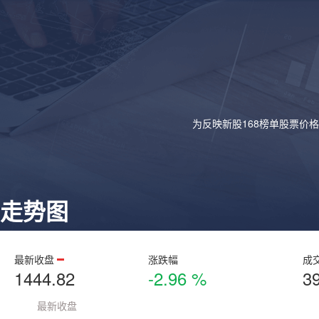
为反映新股168榜单股票价
走势图
最新收盘
涨跌幅
成
1444.82
-2.96 %
3