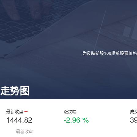
为反映新股168榜单股票价
走势图
最新收盘
涨跌幅
成
1444.82
-2.96 %
3