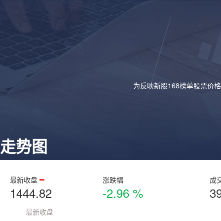
为反映新股168榜单股票价
走势图
最新收盘
涨跌幅
成
1444.82
-2.96 %
3