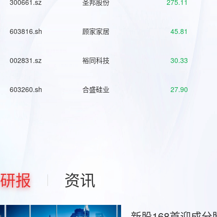
300661.sz
圣邦股份
275.11
603816.sh
顾家家居
45.81
002831.sz
裕同科技
30.33
603260.sh
合盛硅业
27.90
研报
资讯
新股168首迎成分