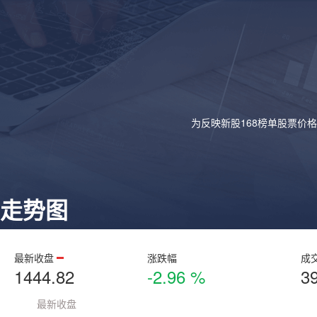
为反映新股168榜单股票价
走势图
最新收盘
涨跌幅
成
1444.82
-2.96 %
3