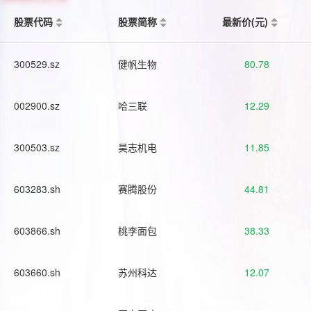
股票代码
股票简称
最新价(元)
300529.sz
健帆生物
80.78
002900.sz
哈三联
12.29
300503.sz
昊志机电
11.85
603283.sh
赛腾股份
44.81
603866.sh
桃李面包
38.33
603660.sh
苏州科达
12.07