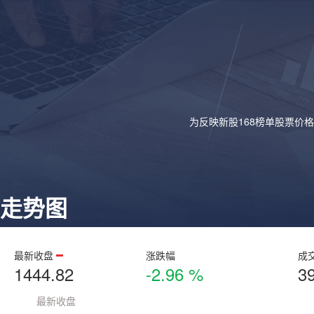
为反映新股168榜单股票价
走势图
最新收盘
涨跌幅
成
1444.82
-2.96 %
3