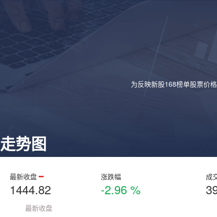
为反映新股168榜单股票价
走势图
最新收盘
涨跌幅
成
1444.82
-2.96 %
3