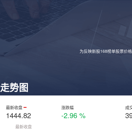
为反映新股168榜单股票价
走势图
最新收盘
涨跌幅
成
1444.82
-2.96 %
3