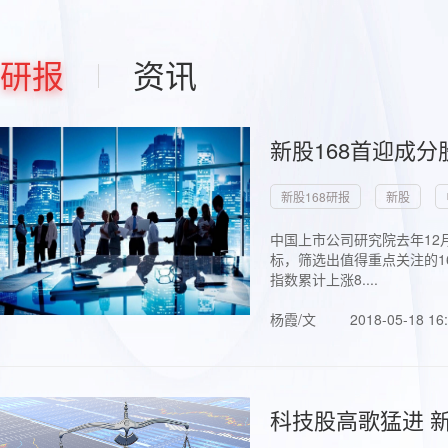
研报
资讯
新股168首迎成分
新股168研报
新股
中国上市公司研究院去年12
标，筛选出值得重点关注的1
指数累计上涨8....
杨霞/文
2018-05-18 16
科技股高歌猛进 新