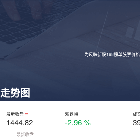
为反映新股168榜单股票价
走势图
最新收盘
涨跌幅
成
1444.82
-2.96 %
3