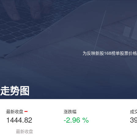
为反映新股168榜单股票价
走势图
最新收盘
涨跌幅
成
1444.82
-2.96 %
3