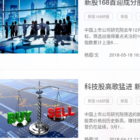
新股168首迎成分
新股168研报
新股
中国上市公司研究院去年12
标，筛选出值得重点关注的1
指数累计上涨8....
杨霞/文
2018-05-18 16
科技股高歌猛进 新
新股168研报
新股
中国上市公司研究院筛选的新
股票价格创历史新高，赚钱效
管仍在延续，3月1...
杨霞/文
2018-04-11 11