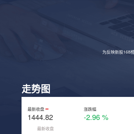
为反映新股168
走势图
最新收盘
涨跌幅
1444.82
-2.96 %