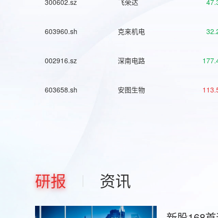
300602.sz
飞荣达
47.
603960.sh
克来机电
32.
002916.sz
深南电路
177.
603658.sh
安图生物
113.
研报
资讯
新股168