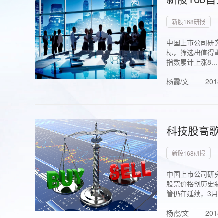
新股168研报
中国上市公司研究
标，筛选出值得重
指数累计上涨8...
杨霞/文
201
科技股高歌
新股168研报
中国上市公司研究
股票价格创历史新
管仍在延续，3月1.
杨霞/文
201