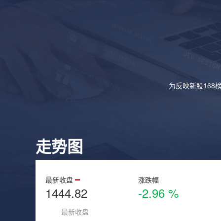
为反映新股168
走势图
最新收盘
涨跌幅
1444.82
-2.96 %