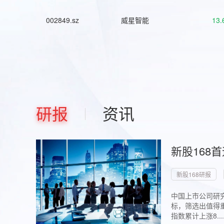
002849.sz
威星智能
13.
研报
资讯
新股168
新股168研报
中国上市公司研究
标，筛选出值得重
指数累计上涨8...