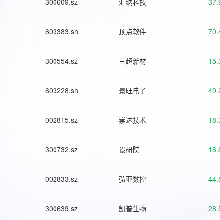
300609.sz
汇纳科技
37.
603383.sh
顶点软件
70.
300554.sz
三超新材
15.
603228.sh
景旺电子
49.
002815.sz
崇达技术
18.
300732.sz
设研院
16.
002833.sz
弘亚数控
44.
300639.sz
凯普生物
28.