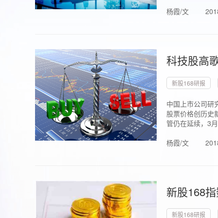
杨霞/文
201
科技股高歌
新股168研报
中国上市公司研究
股票价格创历史新
管仍在延续，3月1.
杨霞/文
201
新股168
新股168研报