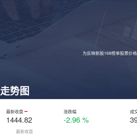
为反映新股168榜单股票价
走势图
最新收盘
涨跌幅
成
1444.82
-2.96 %
3