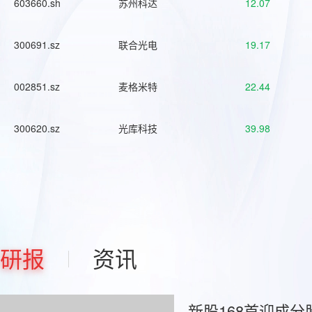
603660.sh
苏州科达
12.07
300691.sz
联合光电
19.17
002851.sz
麦格米特
22.44
300620.sz
光库科技
39.98
研报
资讯
新股168首迎成分