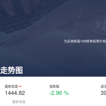
为反映新股168榜单股票价
走势图
最新收盘
涨跌幅
成
1444.82
-2.96 %
3