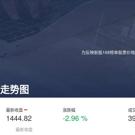
为反映新股168榜单股票价
走势图
最新收盘
涨跌幅
成
1444.82
-2.96 %
3