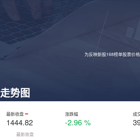
为反映新股168榜单股票价
走势图
最新收盘
涨跌幅
成
1444.82
-2.96 %
3