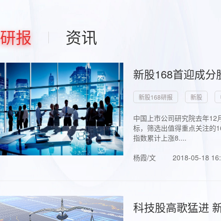
研报
资讯
新股168首迎成分
新股168研报
新股
中国上市公司研究院去年12
标，筛选出值得重点关注的1
指数累计上涨8....
杨霞/文
2018-05-18 16
科技股高歌猛进 新