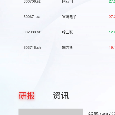
300706.sz
阿石创
27.
300671.sz
富满电子
27.
002900.sz
哈三联
12.
603716.sh
塞力斯
19.
研报
资讯
新股168