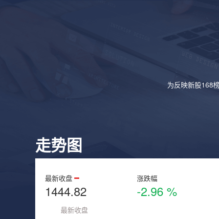
为反映新股168
走势图
最新收盘
涨跌幅
1444.82
-2.96 %