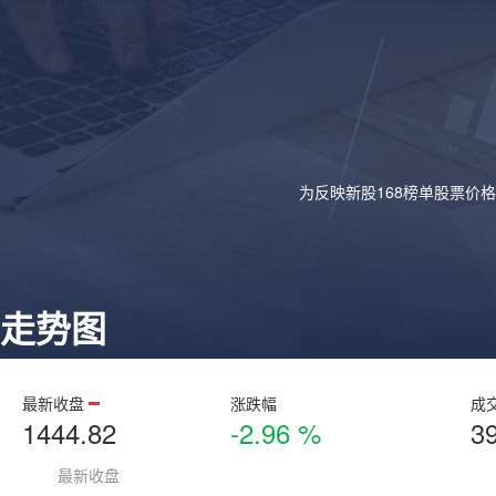
为反映新股168榜单股票价
走势图
最新收盘
涨跌幅
成
1444.82
-2.96 %
3