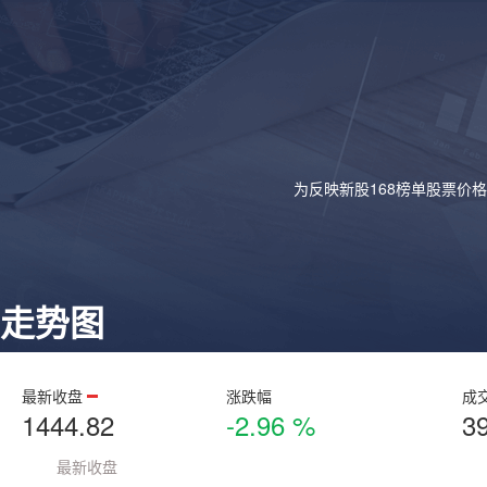
为反映新股168榜单股票价
走势图
最新收盘
涨跌幅
成
1444.82
-2.96 %
3