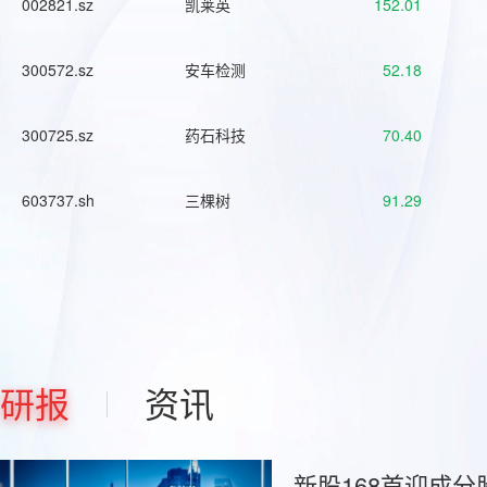
002821.sz
凯莱英
152.01
300572.sz
安车检测
52.18
300725.sz
药石科技
70.40
603737.sh
三棵树
91.29
研报
资讯
新股168首迎成分