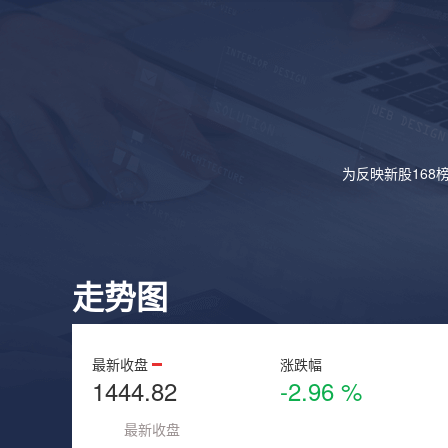
为反映新股168
走势图
最新收盘
涨跌幅
1444.82
-2.96 %