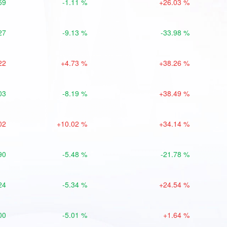
59
-1.11 %
+26.03 %
27
-9.13 %
-33.98 %
22
+4.73 %
+38.26 %
03
-8.19 %
+38.49 %
02
+10.02 %
+34.14 %
90
-5.48 %
-21.78 %
24
-5.34 %
+24.54 %
00
-5.01 %
+1.64 %