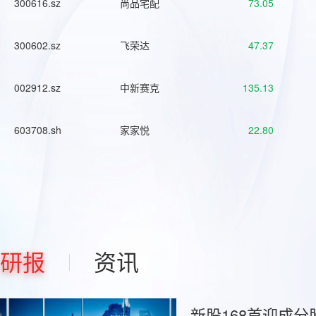
300616.sz
尚品宅配
73.05
300602.sz
飞荣达
47.37
002912.sz
中新赛克
135.13
603708.sh
家家悦
22.80
研报
资讯
新股168首迎成分