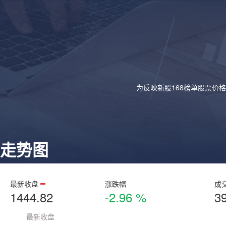
为反映新股168榜单股票价
走势图
最新收盘
涨跌幅
成
1444.82
-2.96 %
3