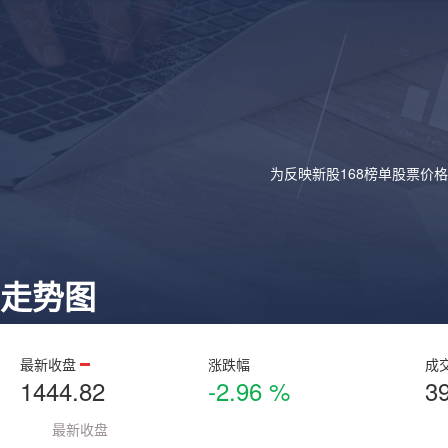
为反映新股168榜单股票价
走势图
最新收盘
涨跌幅
成
1444.82
-2.96 %
3