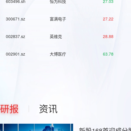
603496.sh
恒为科技
27.03
300671.sz
富满电子
27.22
002837.sz
英维克
28.88
002901.sz
大博医疗
63.78
研报
资讯
新股168首迎成分