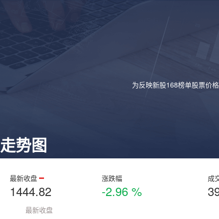
为反映新股168榜单股票价
走势图
最新收盘
涨跌幅
成
1444.82
-2.96 %
3