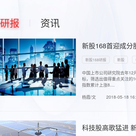
研报
资讯
新股168首迎成分
新股168研报
新股
中国上市公司研究院去年12
标，筛选出值得重点关注的1
指数累计上涨8....
杨霞/文
2018-05-18 16
科技股高歌猛进 新