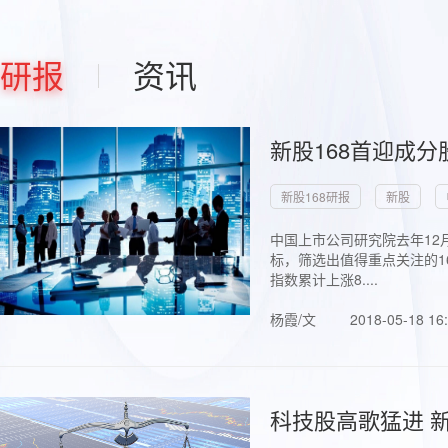
研报
资讯
新股168首迎成分
新股168研报
新股
中国上市公司研究院去年12
标，筛选出值得重点关注的1
指数累计上涨8....
杨霞/文
2018-05-18 16
科技股高歌猛进 新