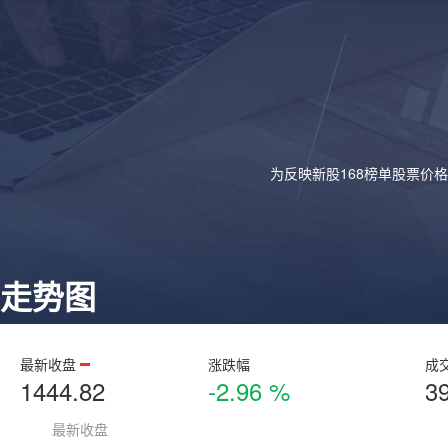
为反映新股168榜单股票价
走势图
最新收盘
涨跌幅
成
1444.82
-2.96 %
3