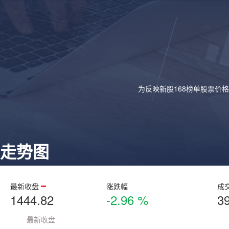
为反映新股168榜单股票价
走势图
最新收盘
涨跌幅
成
1444.82
-2.96 %
3