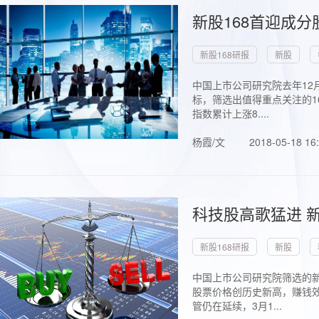
新股168首迎成分
新股168研报
新股
中国上市公司研究院去年12
标，筛选出值得重点关注的1
指数累计上涨8....
杨霞/文
2018-05-18 16
科技股高歌猛进 新
新股168研报
新股
中国上市公司研究院筛选的新
股票价格创历史新高，赚钱效
管仍在延续，3月1...