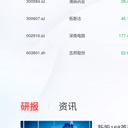
300584.sz
海辰药业
28.
300607.sz
拓斯达
46.
002916.sz
深南电路
177.
603801.sh
志邦股份
22.
研报
资讯
新股168