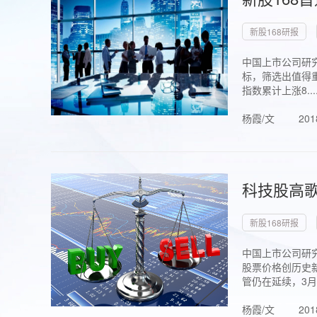
新股168研报
中国上市公司研究
标，筛选出值得重
指数累计上涨8...
杨霞/文
201
科技股高歌
新股168研报
中国上市公司研究
股票价格创历史新
管仍在延续，3月1.
杨霞/文
201