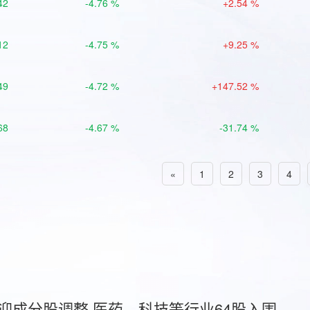
42
-4.76 %
+2.54 %
12
-4.75 %
+9.25 %
49
-4.72 %
+147.52 %
68
-4.67 %
-31.74 %
«
1
2
3
4
首迎成分股调整 医药、科技等行业64股入围