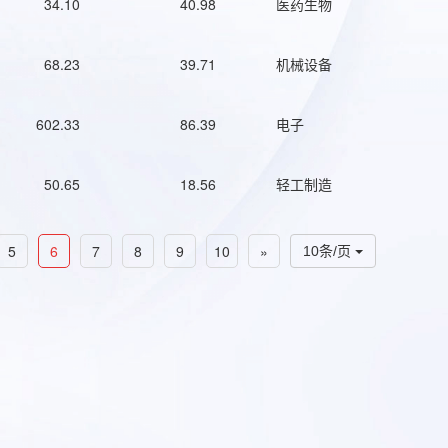
34.10
40.98
医药生物
68.23
39.71
机械设备
602.33
86.39
电子
50.65
18.56
轻工制造
5
6
7
8
9
10
»
10条/页