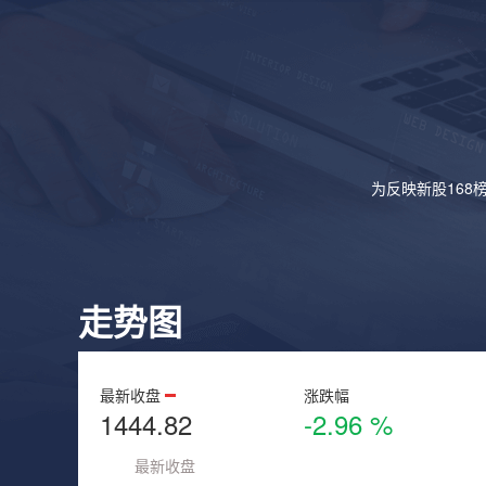
为反映新股168
走势图
最新收盘
涨跌幅
1444.82
-2.96 %