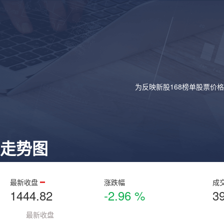
为反映新股168榜单股票价
走势图
最新收盘
涨跌幅
成
1444.82
-2.96 %
3