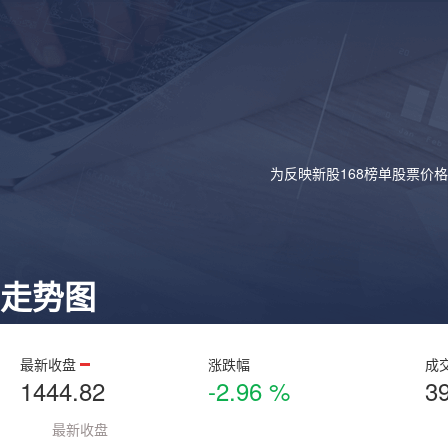
为反映新股168榜单股票价
走势图
最新收盘
涨跌幅
成
1444.82
-2.96 %
3