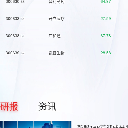
300630.sz
普利制药
64.97
300633.sz
开立医疗
27.59
300638.sz
广和通
67.78
300639.sz
凯普生物
28.58
研报
资讯
新股168首迎成分