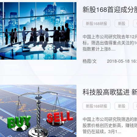
新股168首迎成分
新股168研报
新股
中国上市公司研究院去年12
标，筛选出值得重点关注的1
指数累计上涨8....
杨霞/文
2018-05-18 16
科技股高歌猛进 新
新股168研报
新股
中国上市公司研究院筛选的新
股票价格创历史新高，赚钱效
管仍在延续，3月1...