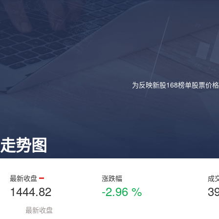
为反映新股168榜单股票价
走势图
最新收盘
涨跌幅
成
1444.82
-2.96 %
3