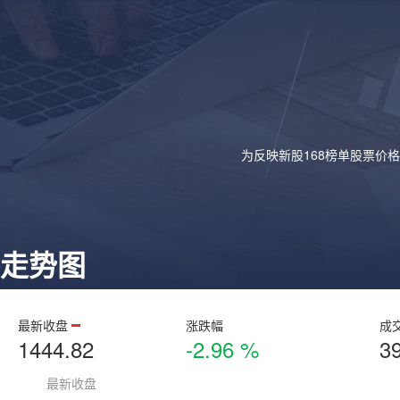
为反映新股168榜单股票价
走势图
最新收盘
涨跌幅
成
1444.82
-2.96 %
3