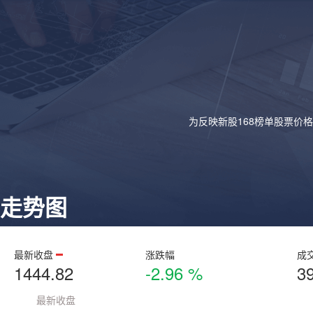
为反映新股168榜单股票价
走势图
最新收盘
涨跌幅
成
1444.82
-2.96 %
3