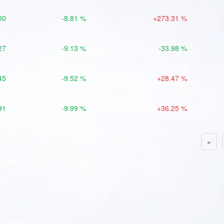
00
-8.81 %
+273.31 %
27
-9.13 %
-33.98 %
45
-9.52 %
+28.47 %
91
-9.99 %
+36.25 %
«