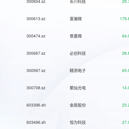
300604.sz
长川科技
29.
300613.sz
富瀚微
179.
300474.sz
景嘉微
64.
300667.sz
必创科技
28.
300567.sz
精测电子
65.
300708.sz
聚灿光电
14.
603396.sh
金辰股份
23.
603496.sh
恒为科技
27.