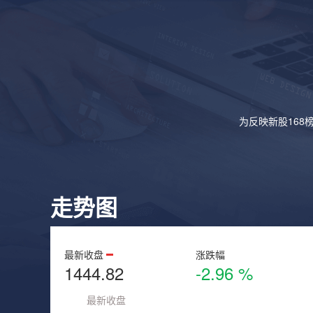
为反映新股168
走势图
最新收盘
涨跌幅
1444.82
-2.96 %