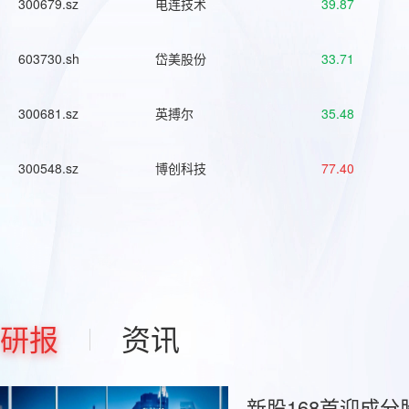
300679.sz
电连技术
39.87
603730.sh
岱美股份
33.71
300681.sz
英搏尔
35.48
300548.sz
博创科技
77.40
研报
资讯
新股168首迎成分