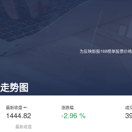
为反映新股168榜单股票价
走势图
最新收盘
涨跌幅
成
1444.82
-2.96 %
3