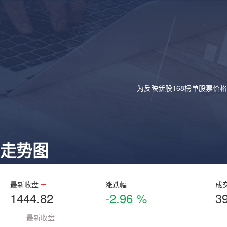
为反映新股168榜单股票价
走势图
最新收盘
涨跌幅
成
1444.82
-2.96 %
3