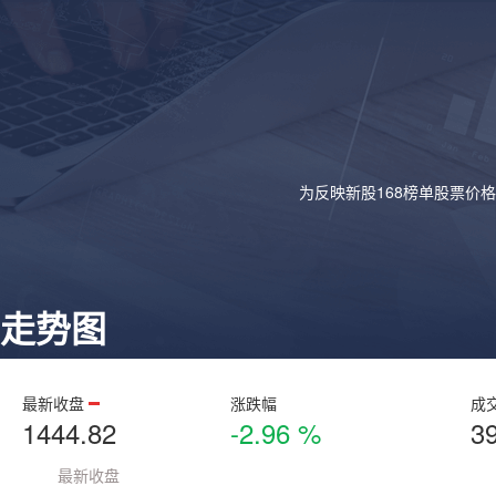
为反映新股168榜单股票价
走势图
最新收盘
涨跌幅
成
1444.82
-2.96 %
3