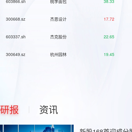
603866.sh
桃李面包
38.33
300668.sz
杰恩设计
17.72
603337.sh
杰克股份
22.65
300649.sz
杭州园林
19.45
研报
资讯
新股168首迎成分