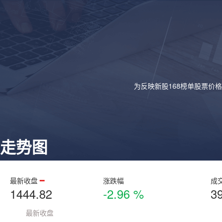
为反映新股168榜单股票价
走势图
最新收盘
涨跌幅
成
1444.82
-2.96 %
3