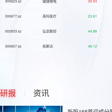
300623.sz
捷捷微电
39.93
300677.sz
英科医疗
23.61
002833.sz
弘亚数控
44.88
300607.sz
拓斯达
46.12
研报
资讯
新股168首迎成分