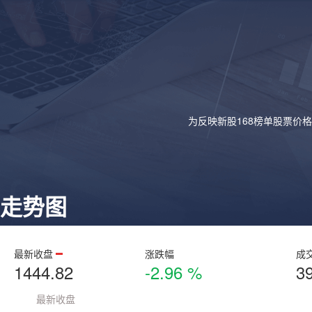
为反映新股168榜单股票价
走势图
最新收盘
涨跌幅
成
1444.82
-2.96 %
3