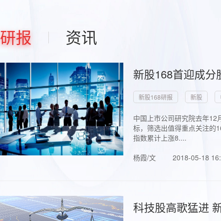
研报
资讯
新股168首迎成分
新股168研报
新股
中国上市公司研究院去年12
标，筛选出值得重点关注的1
指数累计上涨8....
杨霞/文
2018-05-18 16
科技股高歌猛进 新