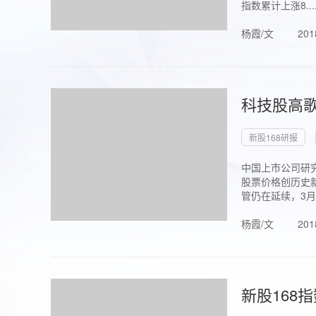
指数累计上涨8...
杨霞/文
201
科技股高歌
新股168研报
中国上市公司研究
股票价格创历史新
管仍在延续，3月1.
杨霞/文
201
新股168