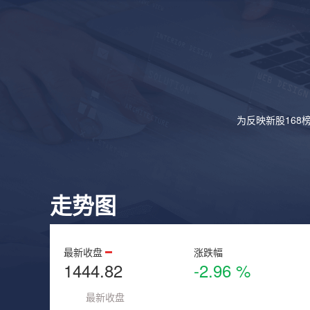
为反映新股168
走势图
最新收盘
涨跌幅
1444.82
-2.96 %