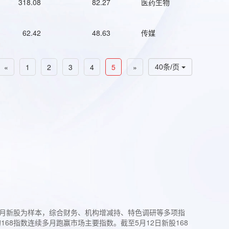
318.08
82.27
医药生物
62.42
48.63
传媒
«
1
2
3
4
5
»
40条/页
过3个月新股为样本，综合财务、机构增减持、特色调研等多项指
68指数连续多月跑赢市场主要指数。截至5月12日新股168