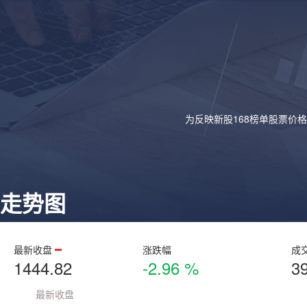
为反映新股168榜单股票价
走势图
最新收盘
涨跌幅
成
1444.82
-2.96 %
3