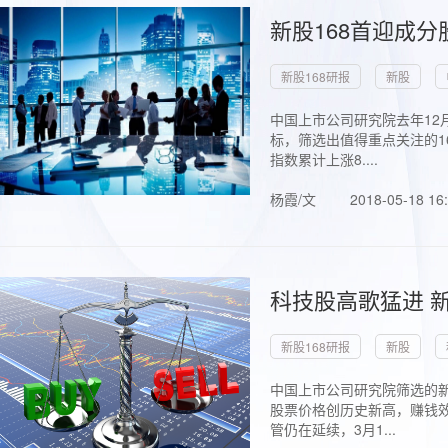
新股168首迎成分
新股168研报
新股
中国上市公司研究院去年12
标，筛选出值得重点关注的1
指数累计上涨8....
杨霞/文
2018-05-18 16
科技股高歌猛进 新
新股168研报
新股
中国上市公司研究院筛选的新
股票价格创历史新高，赚钱效
管仍在延续，3月1...