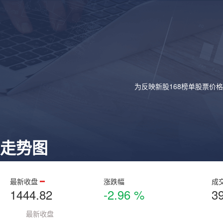
为反映新股168榜单股票价
走势图
最新收盘
涨跌幅
成
1444.82
-2.96 %
3