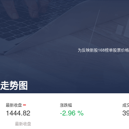
为反映新股168榜单股票价
走势图
最新收盘
涨跌幅
成
1444.82
-2.96 %
3