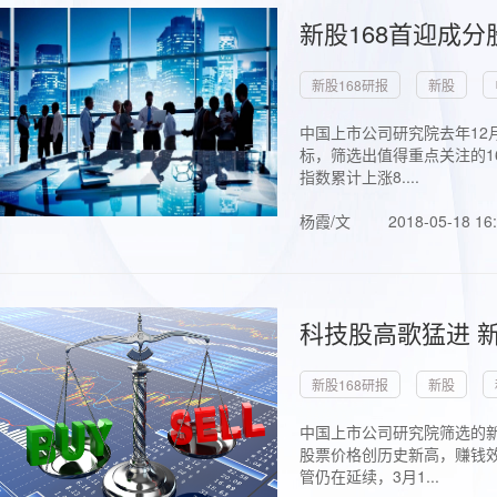
新股168首迎成分
新股168研报
新股
中国上市公司研究院去年12
标，筛选出值得重点关注的1
指数累计上涨8....
杨霞/文
2018-05-18 16
科技股高歌猛进 新
新股168研报
新股
中国上市公司研究院筛选的新
股票价格创历史新高，赚钱效
管仍在延续，3月1...