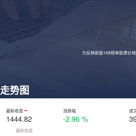
为反映新股168榜单股票价
走势图
最新收盘
涨跌幅
成
1444.82
-2.96 %
3